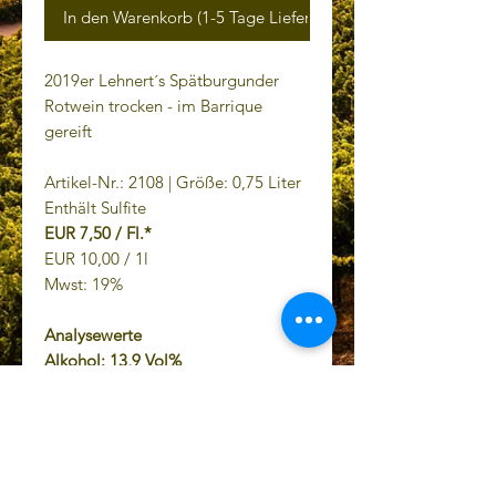
In den Warenkorb (1-5 Tage Lieferzeit)
2019er Lehnert´s Spätburgunder
Rotwein trocken - im Barrique
gereift
Artikel-Nr.: 2108 | Größe: 0,75 Liter
Enthält Sulfite
EUR 7,50 / Fl.*
EUR 10,00 / 1l
Mwst: 19%
Analysewerte
Alkohol: 13,9 Vol%
Restzucker: 2,7 g/l
Gesamtsäure: 4,3 g/l
* Preis inkl. Mwst.,
zzgl. Versand.
Product of Germany