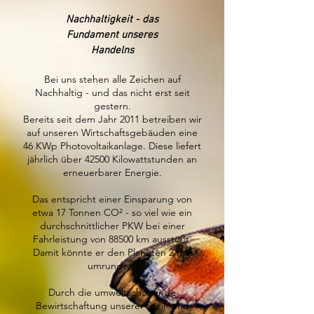
Nachhaltigkeit - das
Fundament unseres
Handelns
Bei uns stehen alle Zeichen auf
Nachhaltig - und das nicht erst seit
gestern.
Bereits seit dem Jahr 2011 betreiben wir
auf unseren Wirtschaftsgebäuden
eine
46 KWp Photovoltaikanlage. Diese liefert
jährlich über 42500 Kilowattstunden an
erneuerbarer Energie.
Das entspricht einer Einsparung von
etwa 17 Tonnen CO² - so viel wie ein
durchschnittlicher PKW bei einer
Fahrleistung von 88500 km ausstößt.
Damit könnte er den Planeten 2 mal
umrunden.
Durch die umweltschonende
Bewirtschaftung unserer Steil- und