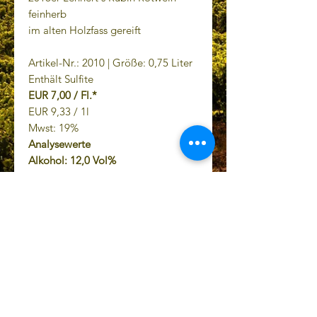
feinherb
im alten Holzfass gereift
Artikel-Nr.: 2010 | Größe: 0,75 Liter
Enthält Sulfite
EUR 7,00 / Fl.*
EUR 9,33 / 1l
Mwst: 19%
Analysewerte
Alkohol: 12,0 Vol%
Restzucker: 30,0 g/l
Gesamtsäure: 5,3 g/l
* Preis inkl. Mwst.,
zzgl. Versand
.
Datenschutz
AGB
Impressum
Versandbedingungen