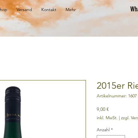
Wh
hop
Versand
Kontakt
Mehr
2015er Ri
Artikelnummer: 1607
Preis
9,00 €
inkl. MwSt.
|
zzgl. Ve
Anzahl
*