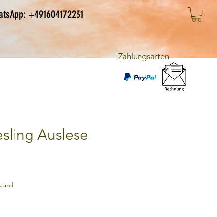
atsApp: +491604172231
Zahlungsarten:
esling Auslese
rsand