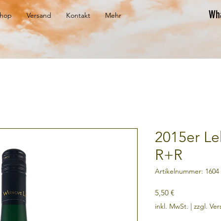
Wh
hop
Versand
Kontakt
Mehr
2015er Le
R+R
Artikelnummer: 1604
Preis
5,50 €
inkl. MwSt.
|
zzgl. Ve