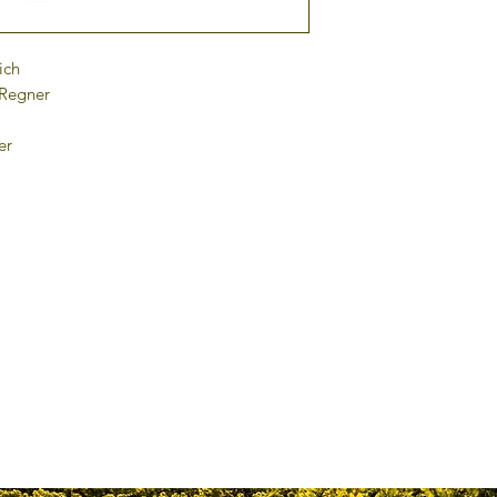
ich
+Regner
er