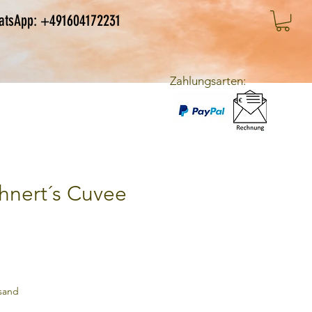
atsApp: +491604172231
Zahlungsarten:
hnert´s Cuvee
rsand