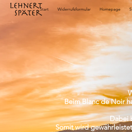
Start
Widerrufsformular
Homepage
S
W
Beim Blanc de Noir h
Dabei b
Somit wird gewährleistet