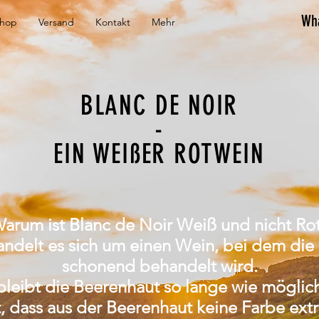
Wh
hop
Versand
Kontakt
Mehr
BLANC DE NOIR
-
EIN WEIßER ROTWEIN
arum ist Blanc de Noir Weiß und nicht Ro
andelt es sich um einen Wein, bei dem die
schonend behandelt wird.
leibt die Beerenhaut so lange wie möglich
, dass aus der Beerenhaut keine Farbe ext