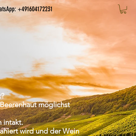
atsApp: +491604172231
t?
 Beerenhaut möglichst
 intakt.
rahiert wird und der Wein